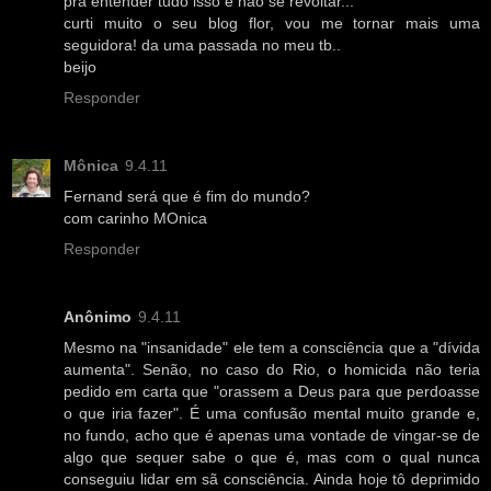
pra entender tudo isso e nao se revoltar...
curti muito o seu blog flor, vou me tornar mais uma
seguidora! da uma passada no meu tb..
beijo
Responder
Mônica
9.4.11
Fernand será que é fim do mundo?
com carinho MOnica
Responder
Anônimo
9.4.11
Mesmo na "insanidade" ele tem a consciência que a "dívida
aumenta". Senão, no caso do Rio, o homicida não teria
pedido em carta que "orassem a Deus para que perdoasse
o que iria fazer". É uma confusão mental muito grande e,
no fundo, acho que é apenas uma vontade de vingar-se de
algo que sequer sabe o que é, mas com o qual nunca
conseguiu lidar em sã consciência. Ainda hoje tô deprimido