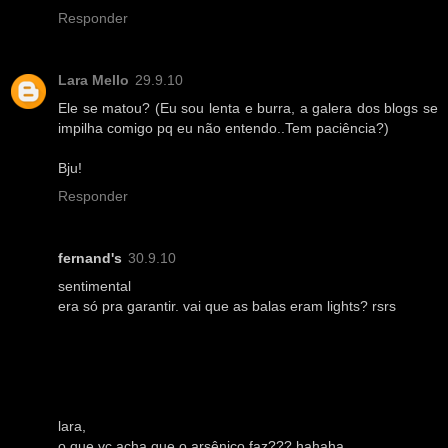
Responder
Lara Mello
29.9.10
Ele se matou? (Eu sou lenta e burra, a galera dos blogs se
impilha comigo pq eu não entendo..Tem paciência?)
Bju!
Responder
fernand's
30.9.10
sentimental
era só pra garantir. vai que as balas eram lights? rsrs
lara,
o que vc acha que o arsênico faz??? hahaha